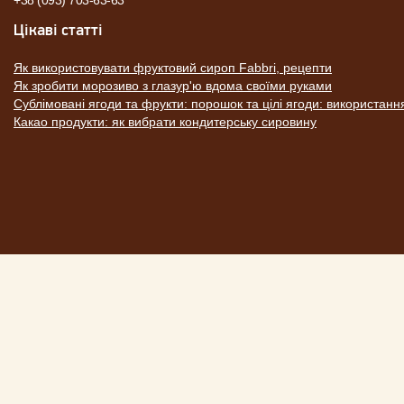
+38 (093) 703-63-63
Цікаві статті
Як використовувати фруктовий сироп Fabbri, рецепти
Як зробити морозиво з глазур'ю вдома своїми руками
Сублімовані ягоди та фрукти: порошок та цілі ягоди: використанн
Какао продукти: як вибрати кондитерську сировину