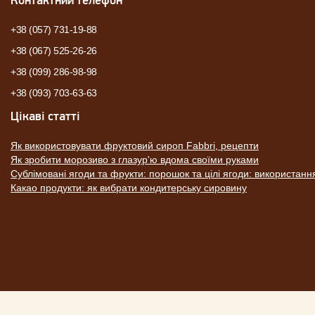
+38 (057) 731-19-88
+38 (067) 525-26-26
+38 (099) 286-98-98
+38 (093) 703-63-63
Цікаві статті
Як використовувати фруктовий сироп Fabbri, рецепти
Як зробити морозиво з глазур'ю вдома своїми руками
Сублімовані ягоди та фрукти: порошок та цілі ягоди: використанн
Какао продукти: як вибрати кондитерську сировину