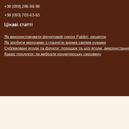
+38 (099) 286-98-98
+38 (093) 703-63-63
Цікаві статті
Як використовувати фруктовий сироп Fabbri, рецепти
Як зробити морозиво з глазур'ю вдома своїми руками
Сублімовані ягоди та фрукти: порошок та цілі ягоди: використанн
Какао продукти: як вибрати кондитерську сировину