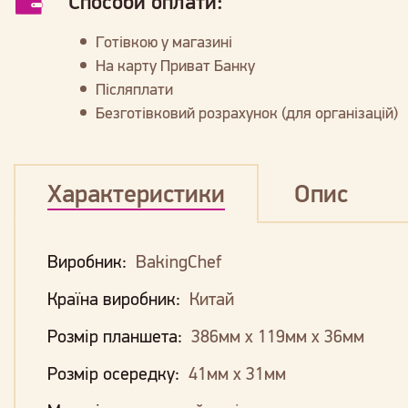
Способи оплати:
Готівкою у магазині
На карту Приват Банку
Післяплати
Безготівковий розрахунок (для організацій)
Характеристики
Опис
Виробник:
BakingChef
Країна виробник:
Китай
Розмір планшета:
386мм х 119мм х 36мм
Розмір осередку:
41мм х 31мм