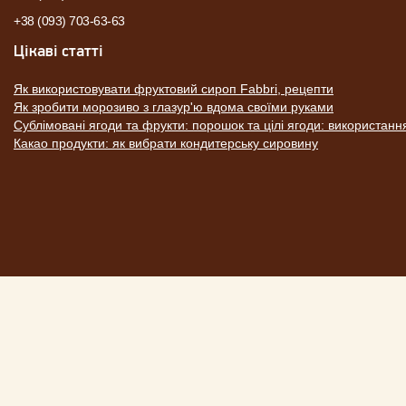
+38 (093) 703-63-63
Цікаві статті
Як використовувати фруктовий сироп Fabbri, рецепти
Як зробити морозиво з глазур'ю вдома своїми руками
Сублімовані ягоди та фрукти: порошок та цілі ягоди: використанн
Какао продукти: як вибрати кондитерську сировину