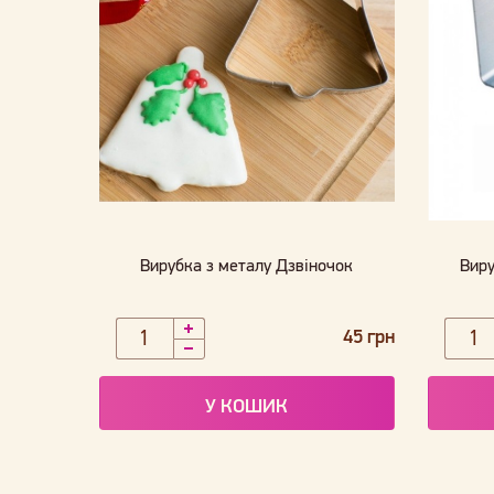
Вирубка з металу Дзвіночок
Виру
45 грн
У КОШИК