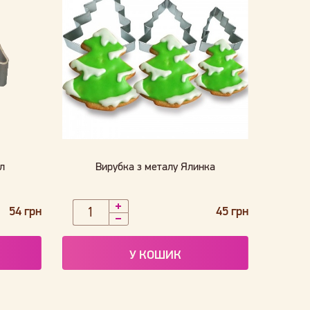
л
Вирубка з металу Ялинка
54 грн
45 грн
У КОШИК