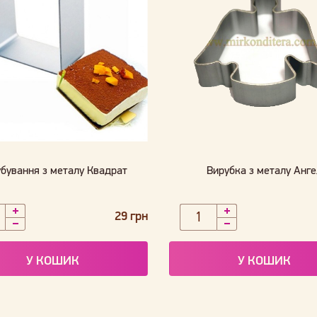
бування з металу Квадрат
Вирубка з металу Анге
29 грн
У КОШИК
У КОШИК