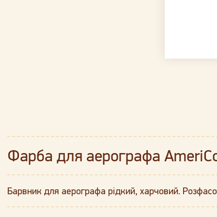
Фарба для аерографа AmeriCo
Барвник для аерографа рідкий, харчовий. Розфасо