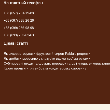
Контактний телефон
+38 (057) 731-19-88
+38 (067) 525-26-26
+38 (099) 286-98-98
+38 (093) 703-63-63
Цікаві статті
Як використовувати фруктовий сироп Fabbri, рецепти
Як зробити морозиво з глазур'ю вдома своїми руками
Сублімовані ягоди та фрукти: порошок та цілі ягоди: використанн
Какао продукти: як вибрати кондитерську сировину