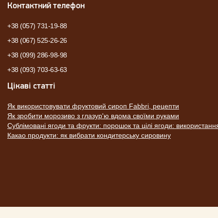
Контактний телефон
+38 (057) 731-19-88
+38 (067) 525-26-26
+38 (099) 286-98-98
+38 (093) 703-63-63
Цікаві статті
Як використовувати фруктовий сироп Fabbri, рецепти
Як зробити морозиво з глазур'ю вдома своїми руками
Сублімовані ягоди та фрукти: порошок та цілі ягоди: використанн
Какао продукти: як вибрати кондитерську сировину