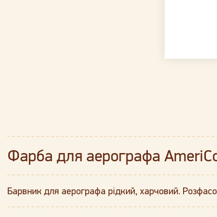
Фарба для аерографа AmeriCo
Барвник для аерографа рідкий, харчовий. Розфасо