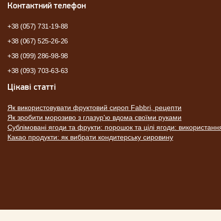
Контактний телефон
+38 (057) 731-19-88
+38 (067) 525-26-26
+38 (099) 286-98-98
+38 (093) 703-63-63
Цікаві статті
Як використовувати фруктовий сироп Fabbri, рецепти
Як зробити морозиво з глазур'ю вдома своїми руками
Сублімовані ягоди та фрукти: порошок та цілі ягоди: використанн
Какао продукти: як вибрати кондитерську сировину