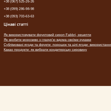
+38 (067) 525-26-26
+38 (099) 286-98-98
+38 (093) 703-63-63
Цікаві статті
Як використовувати фруктовий сироп Fabbri, рецепти
Як зробити морозиво з глазур'ю вдома своїми руками
Сублімовані ягоди та фрукти: порошок та цілі ягоди: використанн
Какао продукти: як вибрати кондитерську сировину