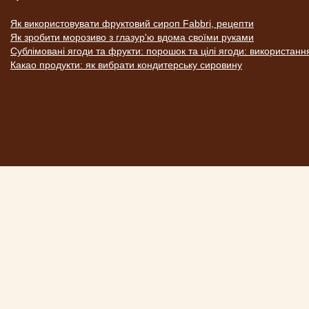
Як використовувати фруктовий сироп Fabbri, рецепти
Як зробити морозиво з глазур'ю вдома своїми руками
Сублімовані ягоди та фрукти: порошок та цілі ягоди: використанн
Какао продукти: як вибрати кондитерську сировину