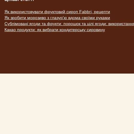
Як використовувати фруктовий сироп Fabbri, рецепти
Як зробити морозиво з глазур'ю вдома своїми руками
Сублімовані ягоди та фрукти: порошок та цілі ягоди: використанн
Какао продукти: як вибрати кондитерську сировину